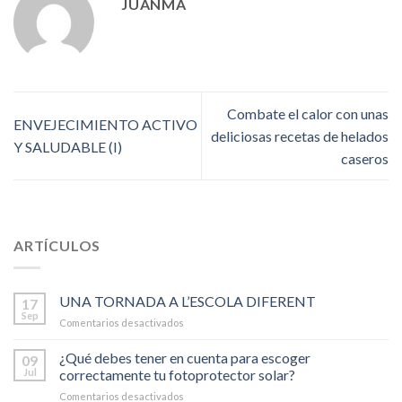
JUANMA
Combate el calor con unas
ENVEJECIMIENTO ACTIVO
deliciosas recetas de helados
Y SALUDABLE (I)
caseros
ARTÍCULOS
UNA TORNADA A L’ESCOLA DIFERENT
17
Sep
Comentarios desactivados
en
UNA
TORNADA
¿Qué debes tener en cuenta para escoger
09
A
Jul
correctamente tu fotoprotector solar?
L’ESCOLA
Comentarios desactivados
en
DIFERENT