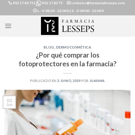
932 17 83 75
|
932 17 83 75
contacto@farmacialesseps.com
Skip
L - V
08:30 - 22:00 h |
S - D
09:00 - 22:00 h
to
content
BLOG
,
DERMOCOSMÉTICA
¿Por qué comprar los
fotoprotectores en la farmacia?
PUBLICADO EN
2 JUNIO, 2019
POR
JUANMA
02
Jun