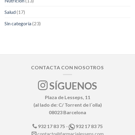
Nutrición
(13)
Salud
(17)
Sin categoría
(23)
CONTACTA CON NOSOTROS
SÍGUENOS
Plaza de Lesseps, 11
(al lado de: C/ Torrent de l´olla)
08023 Barcelona
932 17 83 75 -
932 17 83 75
contacto@farmacialesseps.com