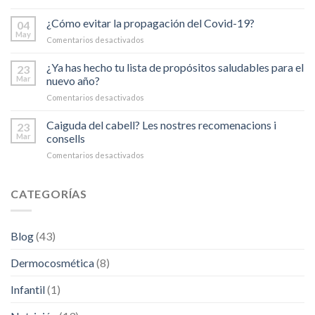
¿Qué
debes
¿Cómo evitar la propagación del Covid-19?
04
tener
May
Comentarios desactivados
en
en
¿Cómo
cuenta
evitar
¿Ya has hecho tu lista de propósitos saludables para el
23
para
la
Mar
nuevo año?
escoger
propagación
correctamente
Comentarios desactivados
en
del
tu
¿Ya
Covid-
fotoprotector
has
Caiguda del cabell? Les nostres recomenacions i
19?
23
solar?
hecho
Mar
consells
tu
Comentarios desactivados
en
lista
Caiguda
de
del
propósitos
cabell?
CATEGORÍAS
saludables
Les
para
nostres
el
recomenacions
nuevo
Blog
(43)
i
año?
consells
Dermocosmética
(8)
Infantil
(1)