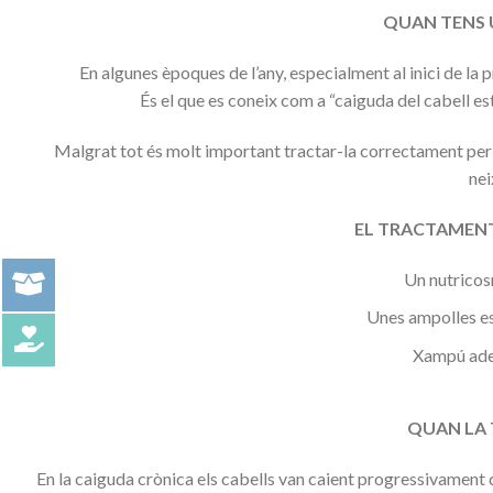
QUAN TENS 
En algunes èpoques de l’any, especialment al inici de la 
És el que es coneix com a “caiguda del cabell es
Malgrat tot és molt important tractar-la correctament per e
nei
EL TRACTAMENT P
Un nutricos
Unes ampolles es
Xampú adeq
QUAN LA TE
En la caiguda crònica els cabells van caient progressivament d