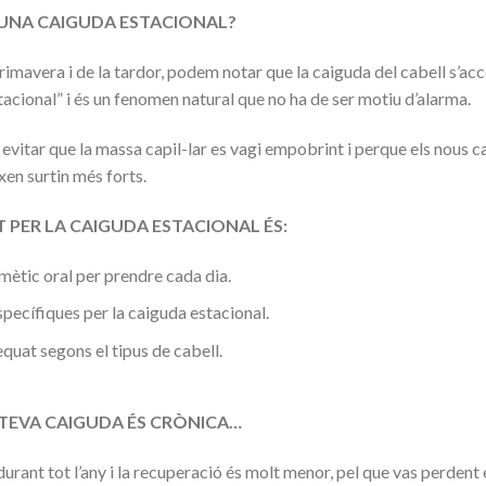
UNA CAIGUDA ESTACIONAL?
primavera i de la tardor, podem notar que la caiguda del cabell s’ac
tacional” i és un fenomen natural que no ha de ser motiu d’alarma.
vitar que la massa capil-lar es vagi empobrint i perque els nous c
xen surtin més forts.
ER LA CAIGUDA ESTACIONAL ÉS:
mètic oral per prendre cada dia.
pecífiques per la caiguda estacional.
uat segons el tipus de cabell.
VA CAIGUDA ÉS CRÒNICA…
urant tot l’any i la recuperació és molt menor, pel que vas perdent 