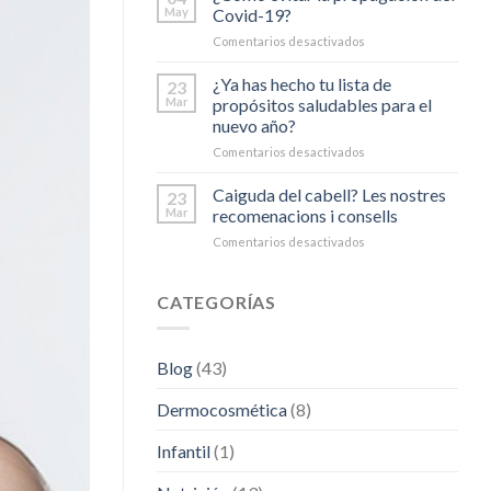
tener
May
Covid-19?
en
Comentarios desactivados
en
cuenta
¿Cómo
para
evitar
¿Ya has hecho tu lista de
escoger
23
la
correctamente
Mar
propósitos saludables para el
propagación
tu
nuevo año?
del
fotoprotector
Comentarios desactivados
en
Covid-
solar?
¿Ya
19?
has
Caiguda del cabell? Les nostres
23
hecho
Mar
recomenacions i consells
tu
Comentarios desactivados
en
lista
Caiguda
de
del
propósitos
cabell?
CATEGORÍAS
saludables
Les
para
nostres
el
recomenacions
nuevo
Blog
(43)
i
año?
consells
Dermocosmética
(8)
Infantil
(1)