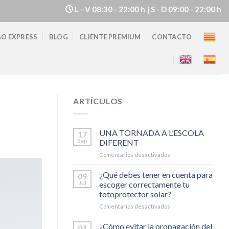
L - V
08:30 - 22:00 h |
S - D
09:00 - 22:00 h
O EXPRESS
BLOG
CLIENTE PREMIUM
CONTACTO
ARTÍCULOS
UNA TORNADA A L’ESCOLA
17
Sep
DIFERENT
Comentarios desactivados
en
UNA
TORNADA
¿Qué debes tener en cuenta para
09
A
Jul
escoger correctamente tu
L’ESCOLA
fotoprotector solar?
DIFERENT
Comentarios desactivados
en
¿Qué
debes
¿Cómo evitar la propagación del
04