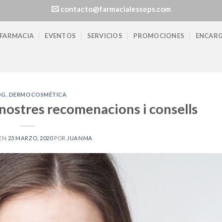
contacto@farmacialesseps.com
 FARMACIA
EVENTOS
SERVICIOS
PROMOCIONES
ENCARG
OG
,
DERMOCOSMÉTICA
 nostres recomenacions i consells
 EN
23 MARZO, 2020
POR
JUANMA