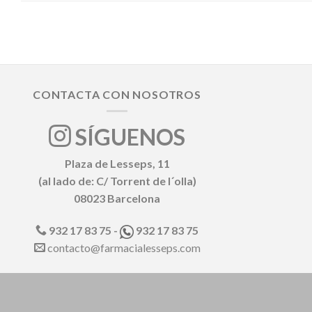
CONTACTA CON NOSOTROS
SÍGUENOS
Plaza de Lesseps, 11
(al lado de: C/ Torrent de l´olla)
08023 Barcelona
932 17 83 75 -
932 17 83 75
contacto@farmacialesseps.com