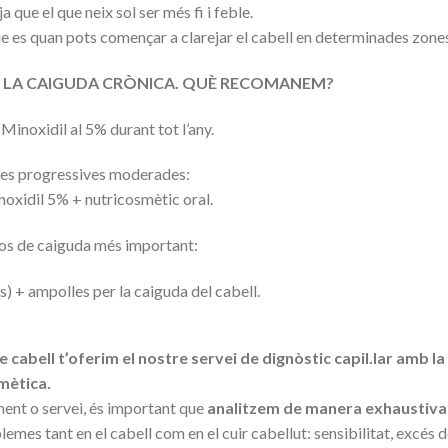
ja que el que neix sol ser més fi i feble.
e es quan pots començar a clarejar el cabell en determinades zone
N LA CAIGUDA CRÒNICA. QUÈ RECOMANEM?
 Minoxidil al 5% durant tot l’any.
des progressives moderades:
xidil 5% + nutricosmètic oral.
asos de caiguda més important:
es) + ampolles per la caiguda del cabell.
cabell t’oferim el nostre servei de dignòstic capil.lar amb la
mètica.
ment o servei, és important que
analitzem de manera exhaustiva 
emes tant en el cabell com en el cuir cabellut: sensibilitat, excés d