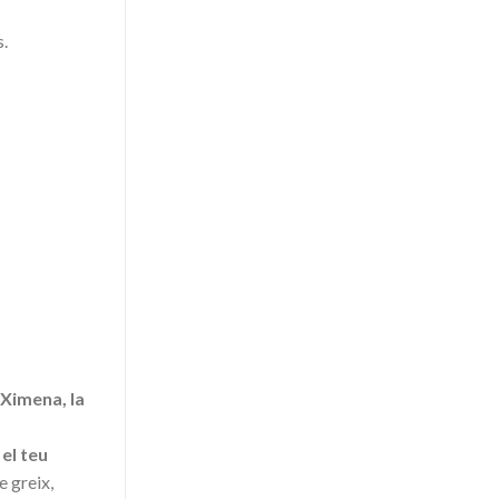
s.
 Ximena, la
el teu
e greix,