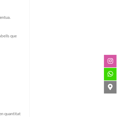
centua.
abells que
en quantitat