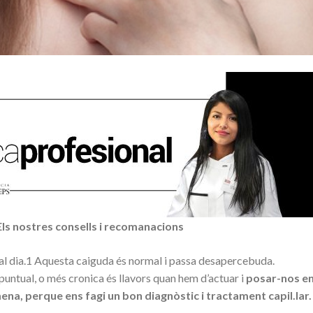
Els nostres consells i recomanacions
 al dia.1 Aquesta caiguda és normal i passa desapercebuda.
untual, o més cronica és llavors quan hem d’actuar i
posar-nos en
na, perque ens fagi un bon diagnòstic i tractament capil.lar.