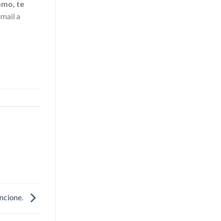
ómo, te
mail a
uncione.