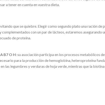
ar a tener en cuenta en vuestra dieta.
 evitando que se quiebre. Elegir como segundo plato una ración de p
es y complementados con un par de lácteos, estaremos asegurando u
ecuado de proteína.
A B7 O H:
su asociación participa en los procesos metabólicos de 
s necesario para la producción de hemoglobina, heteroproteína fun
 en las legumbres y verduras de hoja verde, mientras que la biotina