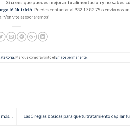
Si crees que puedes mejorar tu alimentación y no sabes c
rgalló Nutrició
.
Puedes contactar al 932 17 83 75 o enviarnos un 
a.¡Ven y te asesoraremos!
categoría
. Marque como favorito el
Enlace permanente
.
er más…
Las 5 reglas básicas para que tu tratamiento capilar f