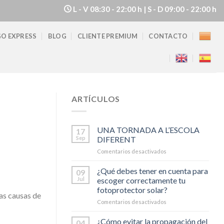
L - V
08:30 - 22:00 h |
S - D
09:00 - 22:00 h
O EXPRESS
BLOG
CLIENTE PREMIUM
CONTACTO
ARTÍCULOS
UNA TORNADA A L’ESCOLA
17
Sep
DIFERENT
Comentarios desactivados
en
UNA
TORNADA
¿Qué debes tener en cuenta para
09
A
Jul
escoger correctamente tu
L’ESCOLA
fotoprotector solar?
DIFERENT
las causas de
Comentarios desactivados
en
¿Qué
debes
¿Cómo evitar la propagación del
04