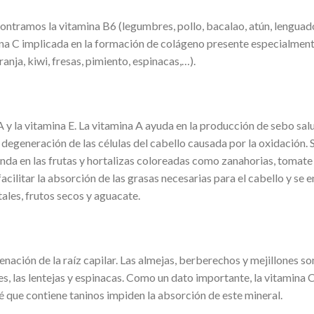
ontramos la vitamina B6 (legumbres, pollo, bacalao, atún, lenguado
ina C implicada en la formación de colágeno presente especialmente
ranja, kiwi, fresas, pimiento, espinacas,…).
A y la vitamina E. La vitamina A ayuda en la producción de sebo sa
 degeneración de las células del cabello causada por la oxidación. 
unda en las frutas y hortalizas coloreadas como zanahorias, tomate
facilitar la absorción de las grasas necesarias para el cabello y se 
ales, frutos secos y aguacate.
enación de la raíz capilar. Las almejas, berberechos y mejillones s
es, las lentejas y espinacas. Como un dato importante, la vitamina 
 té que contiene taninos impiden la absorción de este mineral.