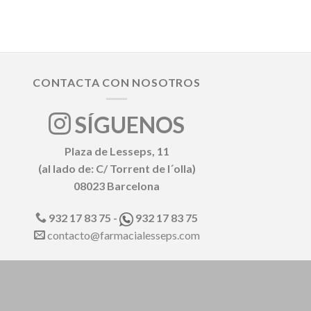
CONTACTA CON NOSOTROS
SÍGUENOS
Plaza de Lesseps, 11
(al lado de: C/ Torrent de l´olla)
08023 Barcelona
932 17 83 75 -
932 17 83 75
contacto@farmacialesseps.com