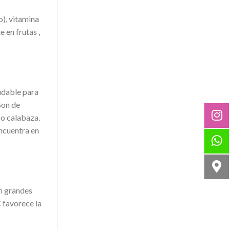
), vitamina
 en frutas ,
ludable para
Son de
 o calabaza.
encuentra en
on grandes
C favorece la