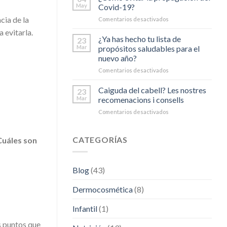
tener
May
Covid-19?
en
cia de la
Comentarios desactivados
en
cuenta
¿Cómo
para
 evitarla.
evitar
¿Ya has hecho tu lista de
escoger
23
la
correctamente
Mar
propósitos saludables para el
propagación
tu
nuevo año?
del
fotoprotector
Comentarios desactivados
en
Covid-
solar?
¿Ya
19?
has
Caiguda del cabell? Les nostres
23
hecho
Mar
recomenacions i consells
tu
Comentarios desactivados
en
lista
Caiguda
de
del
propósitos
cabell?
CATEGORÍAS
Cuáles son
saludables
Les
para
nostres
el
recomenacions
nuevo
Blog
(43)
i
año?
consells
Dermocosmética
(8)
Infantil
(1)
s puntos que