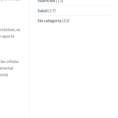
Nutrición
(13)
Salud
(17)
Sin categoría
(23)
roteínas, es
n aporte
las células
damental
 está