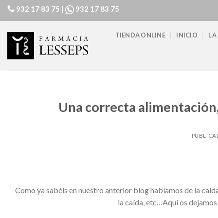
Skip
932 17 83 75
|
932 17 83 75
to
content
TIENDA ONLINE
INICIO
LA
Una correcta alimentación, 
PUBLICA
Como ya sabéis en nuestro anterior blog hablamos de la caída 
la caída, etc…Aquí os dejamos