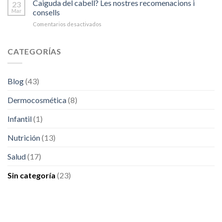
has
Caiguda del cabell? Les nostres recomenacions i
19?
23
solar?
hecho
Mar
consells
tu
Comentarios desactivados
en
lista
Caiguda
de
del
propósitos
cabell?
CATEGORÍAS
saludables
Les
para
nostres
el
recomenacions
nuevo
Blog
(43)
i
año?
consells
Dermocosmética
(8)
Infantil
(1)
Nutrición
(13)
Salud
(17)
Sin categoría
(23)