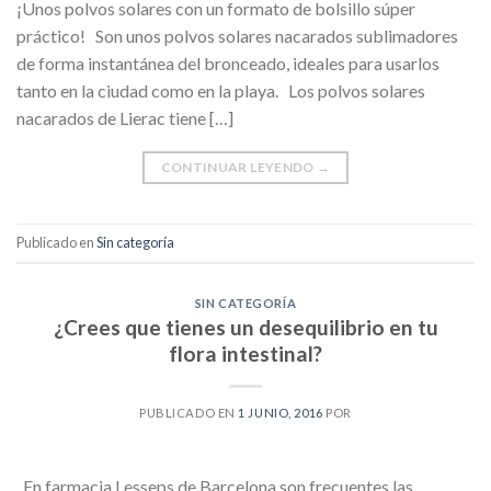
¡Unos polvos solares con un formato de bolsillo súper
práctico! Son unos polvos solares nacarados sublimadores
de forma instantánea del bronceado, ideales para usarlos
tanto en la ciudad como en la playa. Los polvos solares
nacarados de Lierac tiene […]
CONTINUAR LEYENDO
→
Publicado en
Sin categoría
SIN CATEGORÍA
¿Crees que tienes un desequilibrio en tu
flora intestinal?
PUBLICADO EN
1 JUNIO, 2016
POR
En farmacia Lesseps de Barcelona son frecuentes las