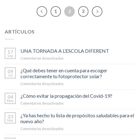
1
2
3
ARTÍCULOS
UNA TORNADA A L’ESCOLA DIFERENT
17
Sep
Comentarios desactivados
en
UNA
TORNADA
¿Qué debes tener en cuenta para escoger
09
A
Jul
correctamente tu fotoprotector solar?
L’ESCOLA
Comentarios desactivados
en
DIFERENT
¿Qué
debes
¿Cómo evitar la propagación del Covid-19?
04
tener
May
Comentarios desactivados
en
en
¿Cómo
cuenta
evitar
¿Ya has hecho tu lista de propósitos saludables para el
23
para
la
Mar
nuevo año?
escoger
propagación
correctamente
Comentarios desactivados
en
del
tu
¿Ya
Covid-
fotoprotector