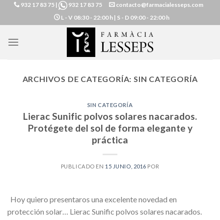
932 17 83 75
|
932 17 83 75
contacto@farmacialesseps.com
Skip
L - V
08:30 - 22:00 h |
S - D
09:00 - 22:00 h
to
content
ARCHIVOS DE CATEGORÍA:
SIN CATEGORÍA
SIN CATEGORÍA
Lierac Sunific polvos solares nacarados.
Protégete del sol de forma elegante y
práctica
PUBLICADO EN
15 JUNIO, 2016
POR
Hoy quiero presentaros una excelente novedad en
protección solar… Lierac Sunific polvos solares nacarados.