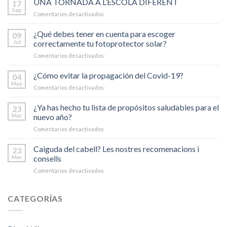
UNA TORNADA A L’ESCOLA DIFERENT
17
Sep
Comentarios desactivados
en
UNA
TORNADA
¿Qué debes tener en cuenta para escoger
09
A
Jul
correctamente tu fotoprotector solar?
L’ESCOLA
Comentarios desactivados
en
DIFERENT
¿Qué
debes
¿Cómo evitar la propagación del Covid-19?
04
tener
May
Comentarios desactivados
en
en
¿Cómo
cuenta
evitar
¿Ya has hecho tu lista de propósitos saludables para el
23
para
la
Mar
nuevo año?
escoger
propagación
correctamente
Comentarios desactivados
en
del
tu
¿Ya
Covid-
fotoprotector
has
Caiguda del cabell? Les nostres recomenacions i
19?
23
solar?
hecho
Mar
consells
tu
Comentarios desactivados
en
lista
Caiguda
de
del
propósitos
cabell?
CATEGORÍAS
saludables
Les
para
nostres
el
recomenacions
nuevo