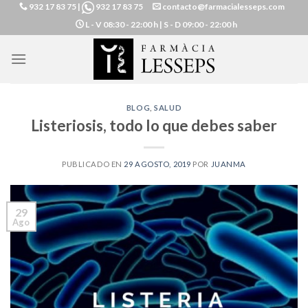
932 17 83 75
|
932 17 83 75
contacto@farmacialesseps.com
Skip
L - V
08:30 - 22:00 h |
S - D
09:00 - 22:00 h
to
content
BLOG
,
SALUD
Listeriosis, todo lo que debes saber
PUBLICADO EN
29 AGOSTO, 2019
POR
JUANMA
29
Ago